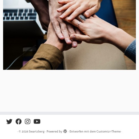
·
© 2026
Swartzberg
·
Powered by
·
Entworfen mit dem
Customizr-Theme
·