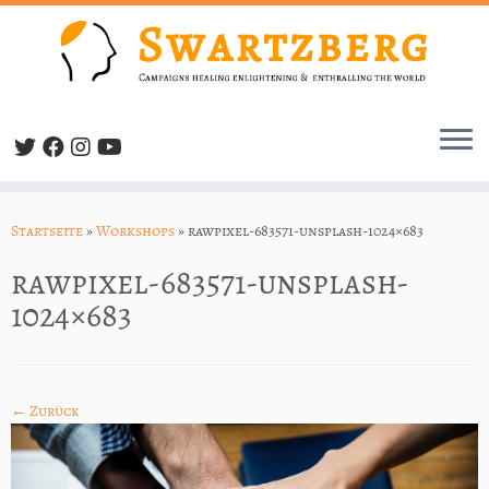
Zum
Inhalt
Startseite
»
Workshops
»
rawpixel-683571-unsplash-1024×683
springen
rawpixel-683571-unsplash-
1024×683
← Zurück