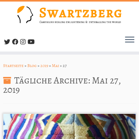
Zum
Inhalt
Startseite
»
Blog
»
2019
»
Mai
»
27
springen
Tägliche Archive:
Mai 27,
2019