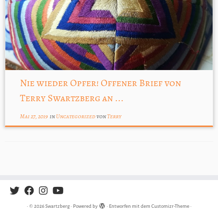
Nie wieder Opfer! Offener Brief von
Terry Swartzberg an ...
Mai 27, 2019
in
Uncategorized
von
Terry
·
© 2026
Swartzberg
·
Powered by
·
Entworfen mit dem
Customizr-Theme
·