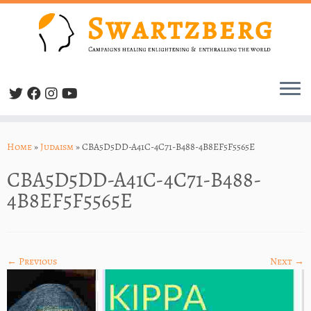
Skip
to
Home
»
Judaism
»
CBA5D5DD-A41C-4C71-B488-4B8EF5F5565E
content
CBA5D5DD-A41C-4C71-B488-
4B8EF5F5565E
← Previous
Next →