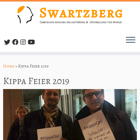
Skip
to
Home
»
Kippa Feier 2019
content
Kippa Feier 2019