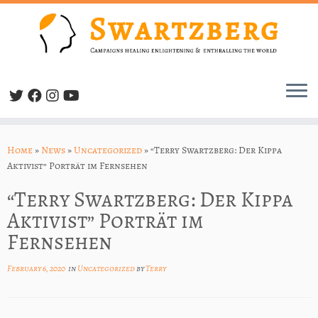
Skip
to
Home
»
News
»
Uncategorized
»
“Terry Swartzberg: Der Kippa
content
Aktivist” Porträt im Fernsehen
“Terry Swartzberg: Der Kippa
Aktivist” Porträt im
Fernsehen
February 6, 2020
in
Uncategorized
by
Terry