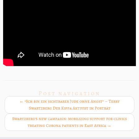
Post navigation
←
“Ich bin ein sichtbarer Jude ohne Angst” – Terry
Swartzberg Der Kippa Aktivist im Porträt
Swartzberg’s new campaign: mobilizing support for clinics
treating Corona patients in East Africa
→